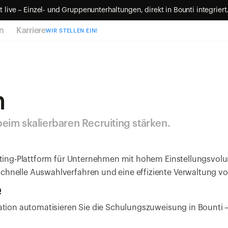
t live – Einzel- und Gruppenunterhaltungen, direkt in Bounti integriert
n
Karriere
WIR STELLEN EIN!
n
im skalierbaren Recruiting stärken.
iting-Plattform für Unternehmen mit hohem Einstellungsvolu
hnelle Auswahlverfahren und eine effiziente Verwaltung v
e
ration automatisieren Sie die Schulungszuweisung in Bounti 