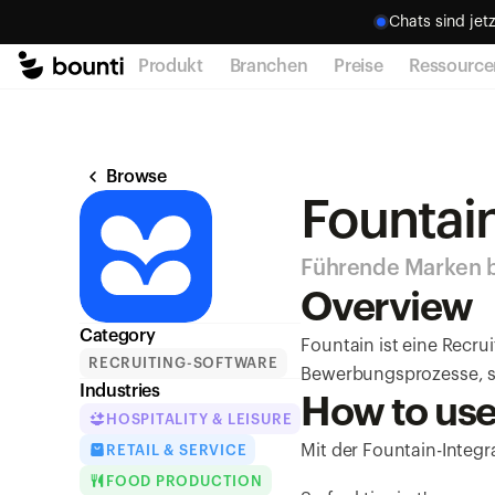
Chats sind jetz
Produkt
Branchen
Preise
Ressource
Browse
Fountai
Führende Marken be
Overview
Category
Fountain ist eine Recru
RECRUITING-SOFTWARE
Bewerbungsprozesse, sc
Industries
How to us
HOSPITALITY & LEISURE
Mit der Fountain-Integ
RETAIL & SERVICE
FOOD PRODUCTION