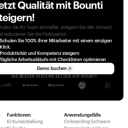
etzt Qualität mit Bounti 
teigern!
hulen Sie Ihr Team schneller, steigern Sie den Umsatz 
d reduzieren Sie die Fluktuation.
Schulen Sie 100% Ihrer Mitarbeiter mit einem einzigen 
Klick.
Produktivität und Kompetenz steigern
Tägliche Arbeitsabläufe mit Checklisten optimieren
Demo buchen
DIE BESTEN SYSTEME SETZEN AUF BOUNTI
Funktionen
Anwendungsfälle
KI-Kurserstellung
Onboarding Software