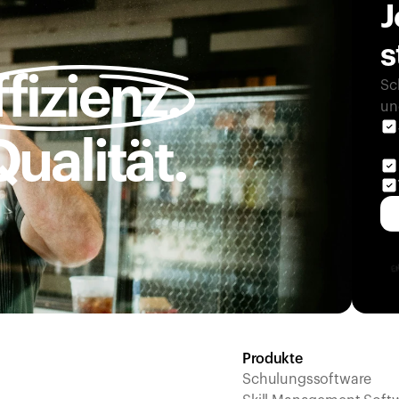
J
s
ffizienz.
Sc
un
ualität.
Produkte
Schulungssoftware