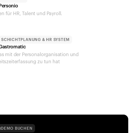
Personio
n für HR, Talent und Payroll.
SCHICHTPLANUNG & HR SYSTEM
Gastromatic
as mit der Personalorganisation und 
itszeiterfassung zu tun hat
DEMO BUCHEN