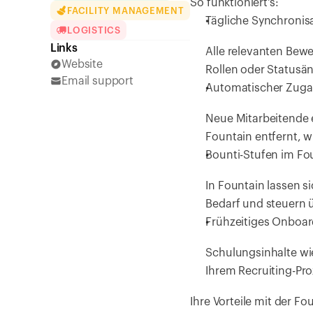
So funktioniert's:
FACILITY MANAGEMENT
Tägliche Synchronis
LOGISTICS
Links
Alle relevanten Bewe
Website
Rollen oder Status
Email support
Automatischer Zuga
Neue Mitarbeitende e
Fountain entfernt, w
Bounti-Stufen im Fo
In Fountain lassen si
Bedarf und steuern 
Frühzeitiges Onboar
Schulungsinhalte wie
Ihrem Recruiting-Pro
Ihre Vorteile mit der Fo