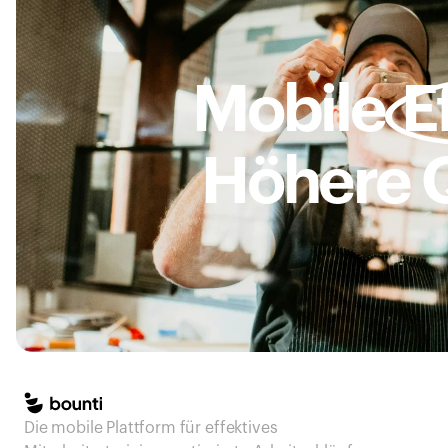
Mobile
E
Höhere Q
Die mobile Plattform für effektives 